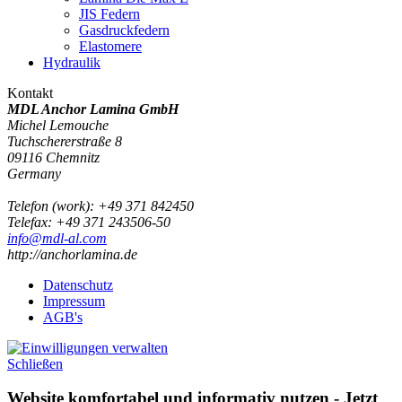
JIS Federn
Gasdruckfedern
Elastomere
Hydraulik
Kontakt
MDL Anchor Lamina GmbH
Michel Lemouche
Tuchschererstraße 8
09116
Chemnitz
Germany
Telefon
(
work
)
:
+49 371 842450
Tele
fax
:
+49 371 243506-50
info@mdl-al.com
http://anchorlamina.de
Datenschutz
Impressum
AGB's
Schließen
Website komfortabel und informativ nutzen - Jetzt