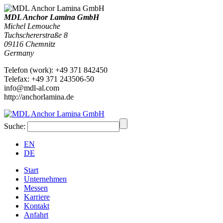
MDL Anchor Lamina GmbH
Michel Lemouche
Tuchschererstraße 8
09116
Chemnitz
Germany
Telefon
(
work
)
:
+49 371 842450
Tele
fax
:
+49 371 243506-50
info@mdl-al.com
http://anchorlamina.de
Suche:
EN
DE
Start
Unternehmen
Messen
Karriere
Kontakt
Anfahrt