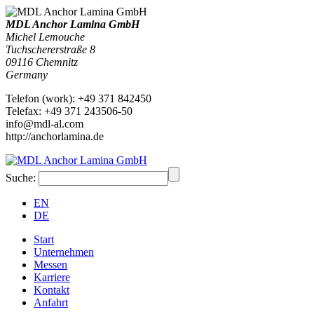
MDL Anchor Lamina GmbH
Michel Lemouche
Tuchschererstraße 8
09116
Chemnitz
Germany
Telefon
(
work
)
:
+49 371 842450
Tele
fax
:
+49 371 243506-50
info@mdl-al.com
http://anchorlamina.de
Suche:
EN
DE
Start
Unternehmen
Messen
Karriere
Kontakt
Anfahrt