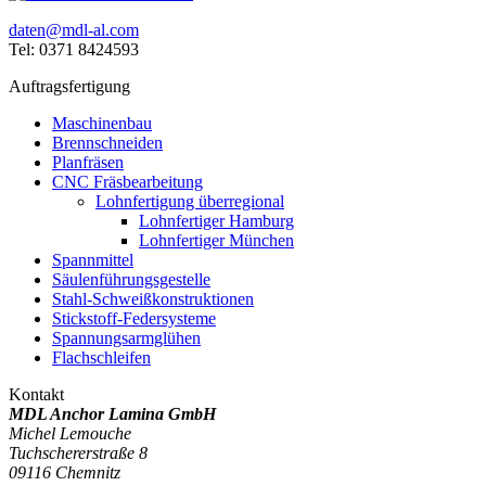
daten@mdl-al.com
Tel: 0371 8424593
Auftragsfertigung
Maschinenbau
Brennschneiden
Planfräsen
CNC Fräsbearbeitung
Lohnfertigung überregional
Lohnfertiger Hamburg
Lohnfertiger München
Spannmittel
Säulenführungsgestelle
Stahl-Schweißkonstruktionen
Stickstoff-Federsysteme
Spannungsarmglühen
Flachschleifen
Kontakt
MDL Anchor Lamina GmbH
Michel Lemouche
Tuchschererstraße 8
09116
Chemnitz