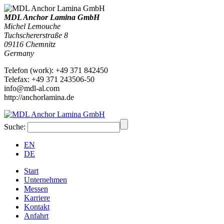
MDL Anchor Lamina GmbH
Michel Lemouche
Tuchschererstraße 8
09116
Chemnitz
Germany
Telefon
(
work
)
:
+49 371 842450
Tele
fax
:
+49 371 243506-50
info@mdl-al.com
http://anchorlamina.de
Suche:
EN
DE
Start
Unternehmen
Messen
Karriere
Kontakt
Anfahrt