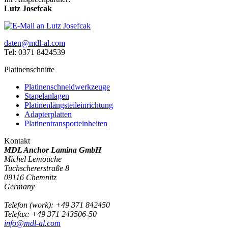
Lutz Josefcak
daten@mdl-al.com
Tel: 0371 8424539
Platinenschnitte
Platinenschneidwerkzeuge
Stapelanlagen
Platinenlängsteileinrichtung
Adapterplatten
Platinentransporteinheiten
Kontakt
MDL Anchor Lamina GmbH
Michel Lemouche
Tuchschererstraße 8
09116
Chemnitz
Germany
Telefon
(
work
)
:
+49 371 842450
Tele
fax
:
+49 371 243506-50
info@mdl-al.com